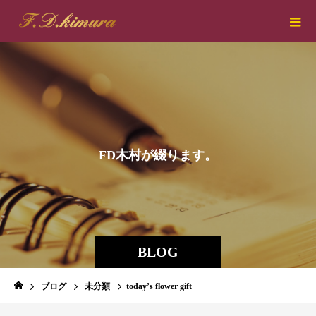
F
D
木
村
が
綴
り
ま
す
。
BLOG
ブログ
未分類
today’s flower gift