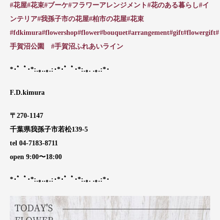
#花屋
#花束
#ブーケ
#フラワーアレンジメント
#花のある暮らし
#イ
ンテリア
#我孫子市の花屋
#柏市の花屋
#花束
#fdkimura
#flowershop
#flower
#bouquet
#arrangement
#gift
#flowergift
#
手賀沼公園
#手賀沼ふれあいライン
*･゜ﾟ･*:.｡..｡.:･*･゜ﾟ･*:.｡. .｡.:*･
F.D.kimura
〒270-1147
千葉県我孫子市若松139-5
tel 04-7183-8711
open 9:00〜18:00
*･゜ﾟ･*:.｡..｡.:･*･゜ﾟ･*:.｡. .｡.:*･