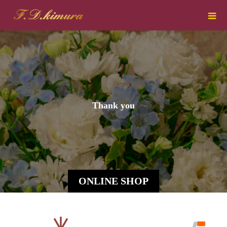
T
h
a
n
k
y
o
u
当
店
の
オ
ONLINE SHOP