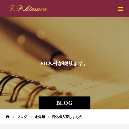
F
D
木
村
が
綴
り
ま
す
。
BLOG
ブログ
未分類
石化柳入荷しました