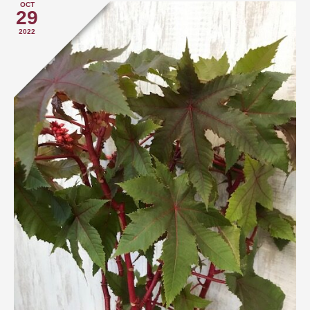
OCT
29
2022