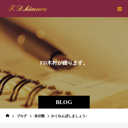
F
D
木
村
が
綴
り
ま
す
。
BLOG
ブログ
未分類
かくれんぼしましょう♪