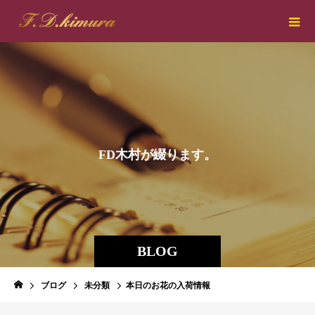
F
D
木
村
が
綴
り
ま
す
。
BLOG
ブログ
未分類
本日のお花の入荷情報