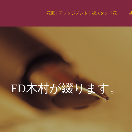
花束｜アレンジメント｜祝スタンド花
F
D
木
村
が
綴
り
ま
す
。